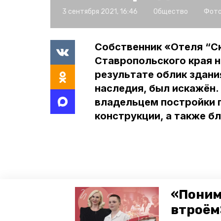
3 сентября 2021, 16:46
Общество
Фото
Собственник «Отеля “С
Ставропольского края н
результате облик здани
наследия, был искажён.
владельцем постройки 
конструкции, а также б
«Поним
втроём