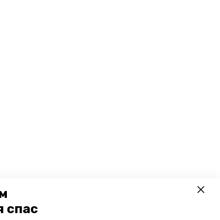
ем
я спас