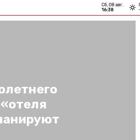
сб, 08 авг.
16:38
олетнего
 «отеля
ланируют