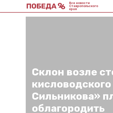
Все новости
Ставропольского
края
Склон возле ст
кисловодского
Сильникова» п
облагородить