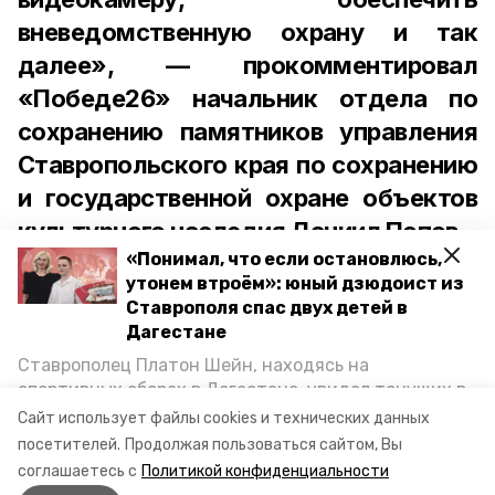
вневедомственную охрану и так
далее», — прокомментировал
«Победе26» начальник отдела по
сохранению памятников управления
Ставропольского края по сохранению
и государственной охране объектов
культурного наследия Даниил Попов.
«Понимал, что если остановлюсь,
утонем втроём»: юный дзюдоист из
Ставрополя спас двух детей в
Дагестане
В факте исчезновения балконов
Ставрополец Платон Шейн, находясь на
усматриваются признаки преступления,
спортивных сборах в Дегестане, увидел тонущих в
Каспийском море детей и бросился на помощь. По
предусмотренного статьёй об
Сайт использует файлы cookies и технических данных
возвращении домой, отважного мальчика
посетителей.
Продолжая пользоваться сайтом, Вы
уничтожении и повреждении объектов
пригласили в министерство образования края и
соглашаетесь с
Политикой конфиденциальности
культурного наследия.
наградили. Корреспондент «Победы26» пообщался