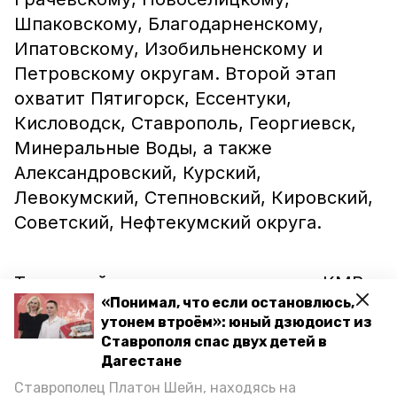
Шпаковскому, Благодарненскому,
Ипатовскому, Изобильненскому и
Петровскому округам. Второй этап
охватит Пятигорск, Ессентуки,
Кисловодск, Ставрополь, Георгиевск,
Минеральные Воды, а также
Александровский, Курский,
Левокумский, Степновский, Кировский,
Советский, Нефтекумский округа.
Также рейды проведут в регионе КМВ,
«Понимал, что если остановлюсь,
на федеральной трассе «Кавказ», на
утонем втроём»: юный дзюдоист из
автодороге Минеральные Воды –
Ставрополя спас двух детей в
Кисловодск и на трассах вокруг
Дагестане
Ставрополя. Как отметили в ГИБДД
Ставрополец Платон Шейн, находясь на