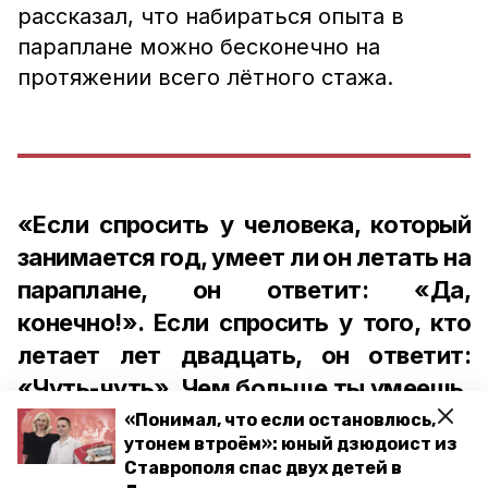
рассказал, что набираться опыта в
параплане можно бесконечно на
протяжении всего лётного стажа.
«Если спросить у человека, который
занимается год, умеет ли он летать на
параплане, он ответит: «Да,
конечно!». Если спросить у того, кто
летает лет двадцать, он ответит:
«Чуть-чуть». Чем больше ты умеешь,
тем больше понимаешь, что есть куда
«Понимал, что если остановлюсь,
утонем втроём»: юный дзюдоист из
развиваться», — говорит спортсмен.
Ставрополя спас двух детей в