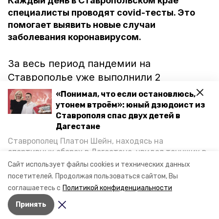
Каждый день в Ставропольском крае
специалисты проводят covid-тесты. Это
помогает выявить новые случаи
заболевания коронавирусом.
За весь период пандемии на
Ставрополье уже выполнили 2
миллиона 496 тысяч 832 теста на ковид.
«Понимал, что если остановлюсь,
Об этом 16 сентября сообщил
утонем втроём»: юный дзюдоист из
Ставрополя спас двух детей в
губернатор Владимир Владимиров.
Дагестане
Ставрополец Платон Шейн, находясь на
Напомним, что за минувшие сутки в
спортивных сборах в Дегестане, увидел тонущих в
Каспийском море детей и бросился на помощь. По
регионе выявили 357 новых случаев
Сайт использует файлы cookies и технических данных
возвращении домой, отважного мальчика
посетителей.
Продолжая пользоваться сайтом, Вы
заболевания Covid-19. Также ещё 198
пригласили в министерство образования края и
соглашаетесь с
Политикой конфиденциальности
человек выздоровело.
наградили. Корреспондент «Победы26» пообщался
Принять
с юным героем.