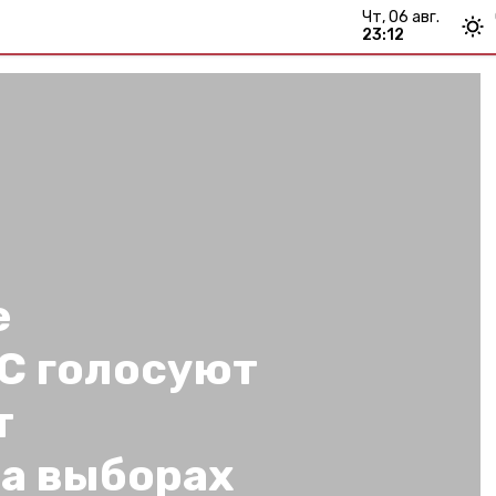
чт, 06 авг.
23:12
е
С голосуют
т
на выборах