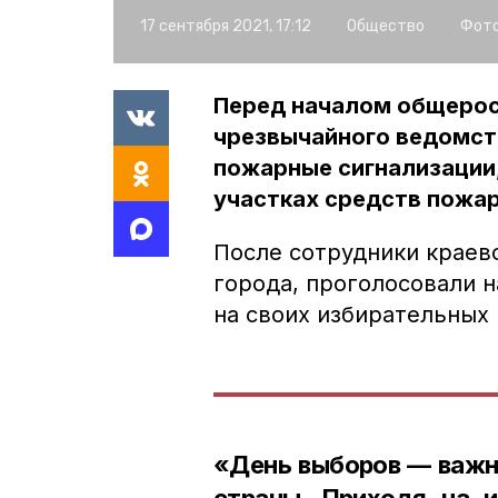
17 сентября 2021, 17:12
Общество
Фото
Перед началом общерос
чрезвычайного ведомст
пожарные сигнализации,
участках средств пожа
После сотрудники краев
города, проголосовали 
на своих избирательных 
«День выборов — важн
страны. Приходя на и