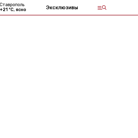
Ставрополь
Эксклюзивы
+
21
°С,
ясно