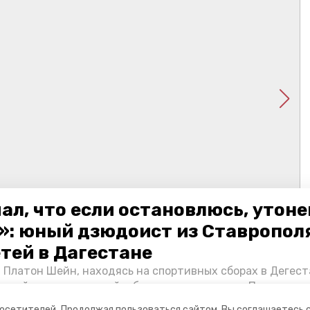
ал, что если остановлюсь, утон
»: юный дзюдоист из Ставропол
етей в Дагестане
 Платон Шейн, находясь на спортивных сборах в Дегест
аспийском море детей и бросился на помощь. По возвра
альчика пригласили в министерство образования края и
посетителей.
Продолжая пользоваться сайтом, Вы соглашаетесь 