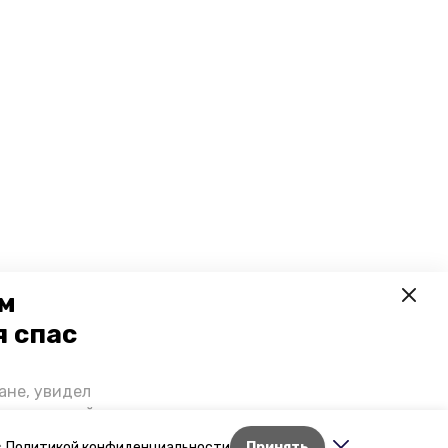
ем
я спас
ане, увидел
щении домой,
 наградили.
с
Политикой конфиденциальности
Принять