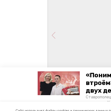
«Поним
втроём
двух д
Ставрополец
тонущих в К
отважного м
Сайт использует файлы cookies и технических данных 