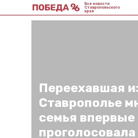
Все новости
Ставропольского
края
Переехавшая и
Ставрополье м
семья впервые
проголосовала