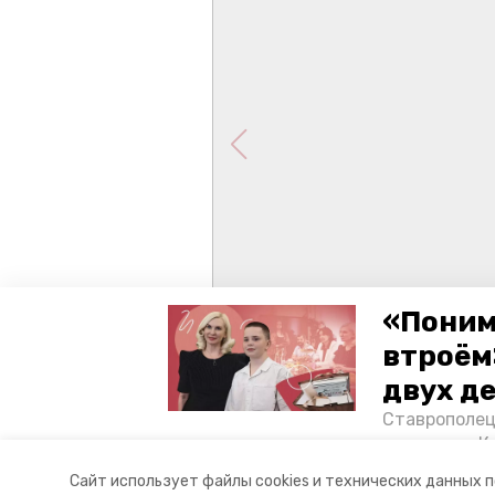
«Поним
втроём
двух д
Ставрополец
тонущих в К
отважного м
Сайт использует файлы cookies и технических данных 
Корреспонде