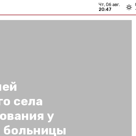
чт, 06 авг.
20:47
лей
го села
ования у
й больницы