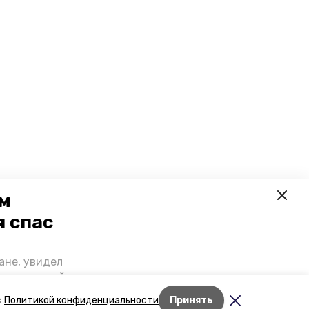
ем
я спас
ане, увидел
щении домой,
 наградили.
Лента новостей
с
Политикой конфиденциальности
Принять