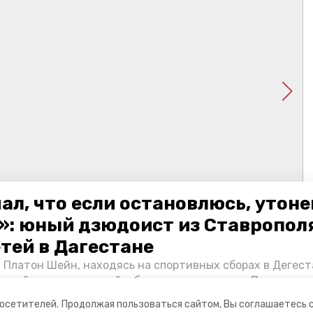
ал, что если остановлюсь, утон
»: юный дзюдоист из Ставропол
етей в Дагестане
 Платон Шейн, находясь на спортивных сборах в Дегест
аспийском море детей и бросился на помощь. По возвра
альчика пригласили в министерство образования края и
посетителей.
Продолжая пользоваться сайтом, Вы соглашаетесь 
нт «Победы26» пообщался с юным героем.