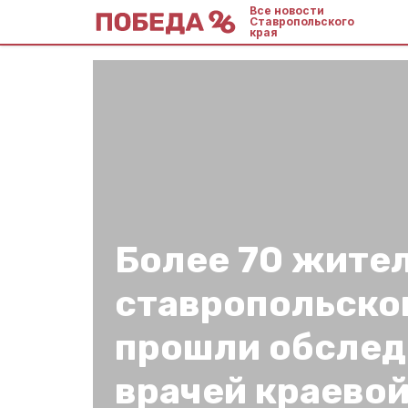
Все новости
Ставропольского
края
Более 70 жите
ставропольско
прошли обслед
врачей краево