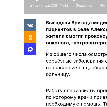
27 сентября 2021, 17:32
Общество
Фот
Выездная бригада медик
пациентов в селе Алекс
жители смогли проконсу
онколога, гастроэнтерол
Из общего числа осмотр
серьёзные заболевания о
направление на дообсле
больницу.
Работу специалисты про
по которому врачи прие
необходимую помощь. Та