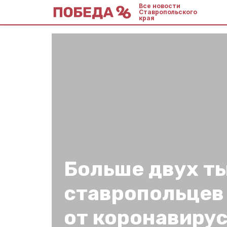
Все новости
Ставропольского
края
Больше двух т
ставропольцев
от коронавирус