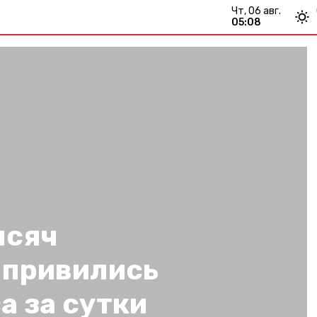
чт, 06 авг.
05:08
ысяч
 привились
а за сутки