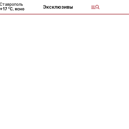
Ставрополь
Эксклюзивы
+
17
°С,
ясно