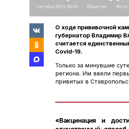
1 октября 2021, 08:04
Общество
Фото:
О ходе прививочной кам
губернатор Владимир Вл
считается единственны
Covid-19.
Только за минувшие сутк
региона. Им ввели перв
привитых в Ставропольск
«Вакцинация и дост
единственный способ