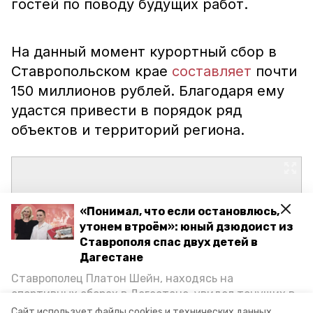
гостей по поводу будущих работ.
На данный момент курортный сбор в
Ставропольском крае
составляет
почти
150 миллионов рублей. Благодаря ему
удастся привести в порядок ряд
объектов и территорий региона.
«Понимал, что если остановлюсь,
утонем втроём»: юный дзюдоист из
Ставрополя спас двух детей в
Дагестане
Ставрополец Платон Шейн, находясь на
спортивных сборах в Дегестане, увидел тонущих в
Каспийском море детей и бросился на помощь. По
Сайт использует файлы cookies и технических данных