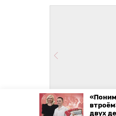
«Поним
втроём
двух д