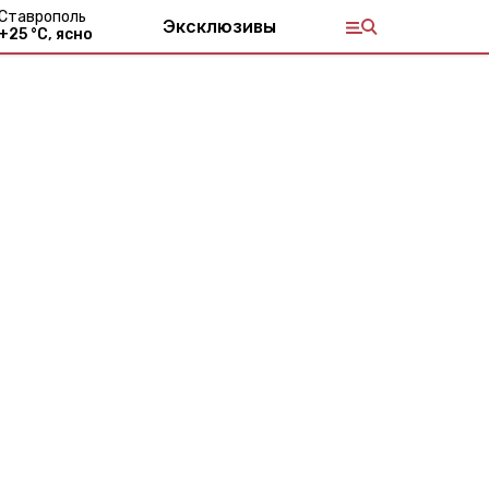
Ставрополь
Эксклюзивы
+
25
°С,
ясно