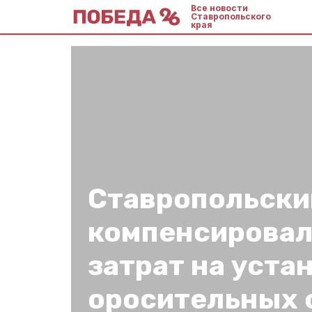
Все новости
Ставропольского
края
Ставропольски
компенсировал
затрат на уста
оросительных 