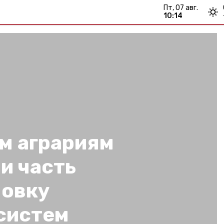
пт, 07 авг.
10:14
м аграриям
и часть
новку
систем