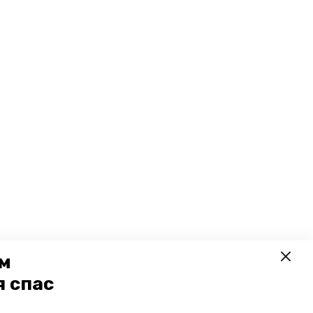
ем
я спас