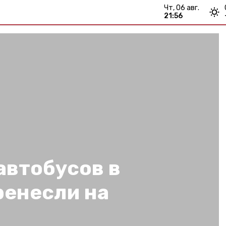
чт, 06 авг.
21:56
автобусов в
ренесли на