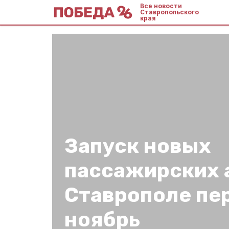
Все новости
Ставропольского
края
Запуск новых
пассажирских 
Ставрополе пе
ноябрь