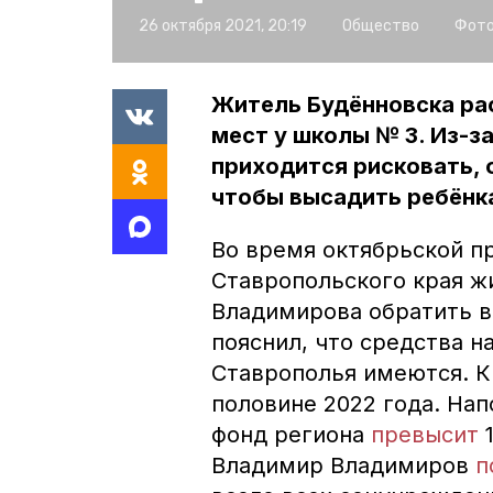
26 октября 2021, 20:19
Общество
Фото
Житель Будённовска ра
мест у школы № 3. Из-з
приходится рисковать, 
чтобы высадить ребёнк
Во время октябрьской п
Ставропольского края ж
Владимирова обратить в
пояснил, что средства н
Ставрополья имеются. К
половине 2022 года. На
фонд региона
превысит
1
Владимир Владимиров
п