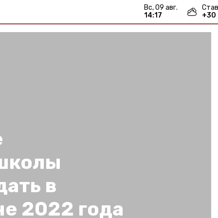
вс, 09 авг.
Став
14:17
+
30
е
 школы
дать в
не 2022 года