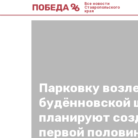
Все новости
Ставропольского
края
Парковку возл
будённовской
планируют соз
первой полови