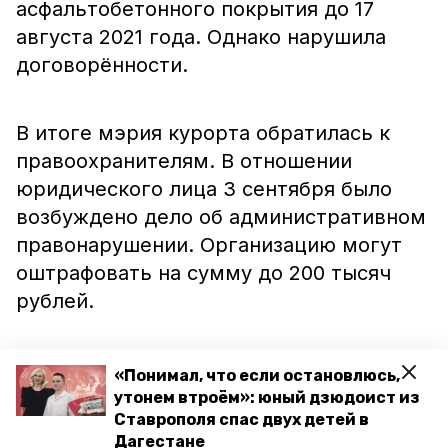
асфальтобетонного покрытия до 17
августа 2021 года. Однако нарушила
договорённости.
В итоге мэрия курорта обратилась к
правоохранителям. В отношении
юридического лица 3 сентября было
возбуждено дело об административном
правонарушении. Организацию могут
оштрафовать на сумму до 200 тысяч
рублей.
Сейчас идёт работа по смене
«Понимал, что если остановлюсь,
недобросовестного подрядчика. Как
утонем втроём»: юный дзюдоист из
Ставрополя спас двух детей в
только новый исполнитель будет
Дагестане