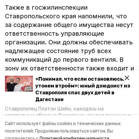
Также в госжилинспекции
Ставропольского края напомнили, что
за содержание общего имущества несут
ответственность управляющие
организации. Они должны обеспечивать
надлежащее состояние труб всех
коммуникаций до первого вентиля. В
зону их ответственности также входит и
запорный кран.
«Понимал, что если остановлюсь,
утонем втроём»: юный дзюдоист из
Ставрополя спас двух детей в
Ранее на прямую линию губернатора
Дагестане
Владимира Владимирова
обратилась
Ставрополец Платон Шейн, находясь на
жительница Пятигорска, которая
спортивных сборах в Дегестане, увидел тонущих в
Каспийском море детей и бросился на помощь. По
пожаловалась на протекающую крышу в
Сайт использует файлы cookies и технических данных
возвращении домой, отважного мальчика
посетителей.
Продолжая пользоваться сайтом, Вы
доме. Данной проблемой сейчас
пригласили в министерство образования края и
соглашаетесь с
Политикой конфиденциальности