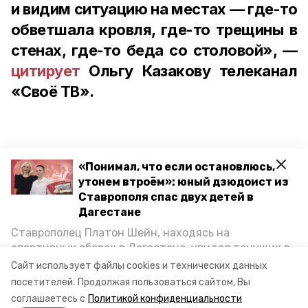
и видим ситуацию на местах — где-то
обветшала кровля, где-то трещины в
стенах, где-то беда со столовой», —
цитирует
Ольгу Казакову телеканал
«Своё ТВ».
«Понимал, что если остановлюсь,
Также депутат встретилась с главными
утонем втроём»: юный дзюдоист из
врачами больниц и поликлиник и
Ставрополя спас двух детей в
волонтёрами, чтобы обсудить
Дагестане
различные варианты поддержки
Ставрополец Платон Шейн, находясь на
медиков. Одной из мер может стать
спортивных сборах в Дегестане, увидел тонущих в
Каспийском море детей и бросился на помощь. По
привлечение к работе добровольцев с
Сайт использует файлы cookies и технических данных
возвращении домой, отважного мальчика
посетителей.
Продолжая пользоваться сайтом, Вы
машинами, которые помогут врачам
пригласили в министерство образования края и
соглашаетесь с
Политикой конфиденциальности
ездить на вызовы.