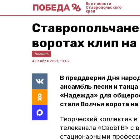
Все новости
Ставропольского
края
Ставропольчане
воротах клип н
Новость
4 ноября 2021, 10:02
В преддверии Дня народ
ансамбль песни и танца
«Надежда» для общерос
стали Волчьи ворота н
Творческий коллектив в
телеканала «СвоёТВ» с 
стационарными професс