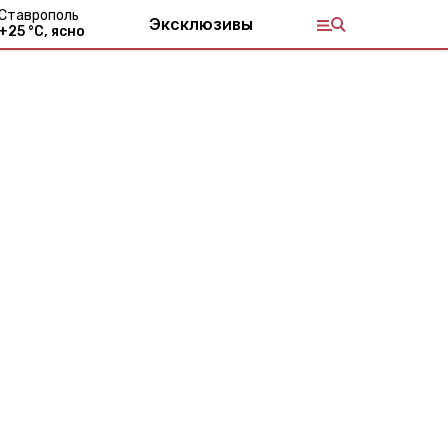
Ставрополь
Эксклюзивы
+
25
°С,
ясно