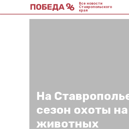
Все новости
Ставропольского
края
На Ставрополь
сезон охоты н
животных