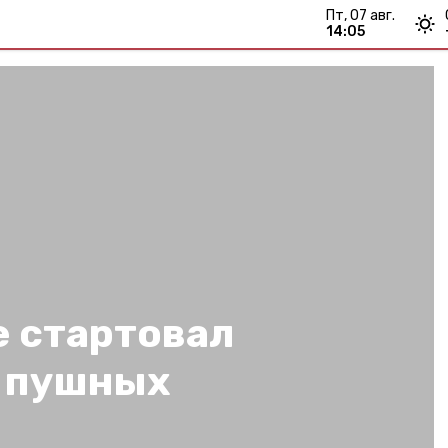
пт, 07 авг.
14:05
е стартовал
а пушных