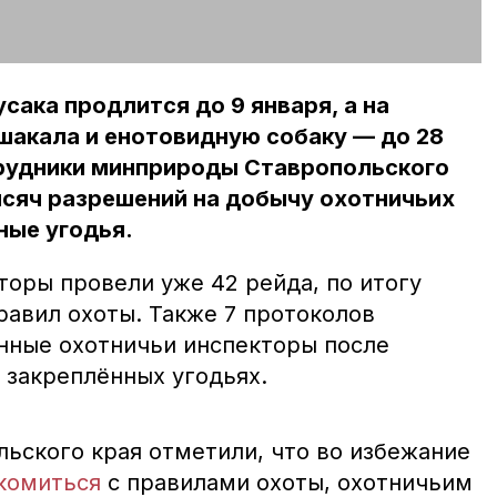
сака продлится до 9 января, а на
 шакала и енотовидную собаку — до 28
трудники минприроды Ставропольского
ысяч разрешений на добычу охотничьих
ные угодья.
торы провели уже 42 рейда, по итогу
равил охоты. Также 7 протоколов
нные охотничьи инспекторы после
 закреплённых угодьях.
ьского края отметили, что во избежание
комиться
с правилами охоты, охотничьим