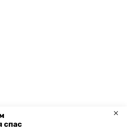
ем
я спас