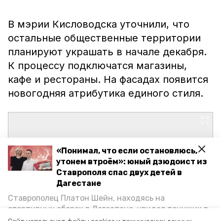
В мэрии Кисловодска уточнили, что
остальные общественные территории
планируют украшать в начале декабря.
К процессу подключатся магазины,
кафе и рестораны. На фасадах появится
новогодняя атрибутика единого стиля.
«Понимал, что если остановлюсь,
утонем втроём»: юный дзюдоист из
Ставрополя спас двух детей в
Дагестане
Ставрополец Платон Шейн, находясь на
спортивных сборах в Дегестане, увидел тонущих в
Каспийском море детей и бросился на помощь. По