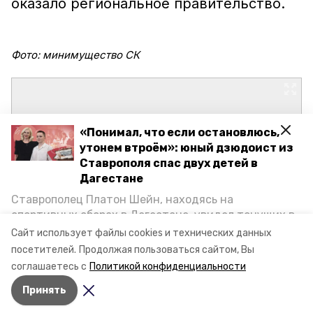
оказало региональное правительство.
Фото: минимущество СК
«Понимал, что если остановлюсь,
утонем втроём»: юный дзюдоист из
Ставрополя спас двух детей в
Дагестане
Ставрополец Платон Шейн, находясь на
спортивных сборах в Дегестане, увидел тонущих в
Каспийском море детей и бросился на помощь. По
Сайт использует файлы cookies и технических данных
возвращении домой, отважного мальчика
посетителей.
Продолжая пользоваться сайтом, Вы
пригласили в министерство образования края и
соглашаетесь с
Политикой конфиденциальности
наградили. Корреспондент «Победы26» пообщался
Принять
с юным героем.