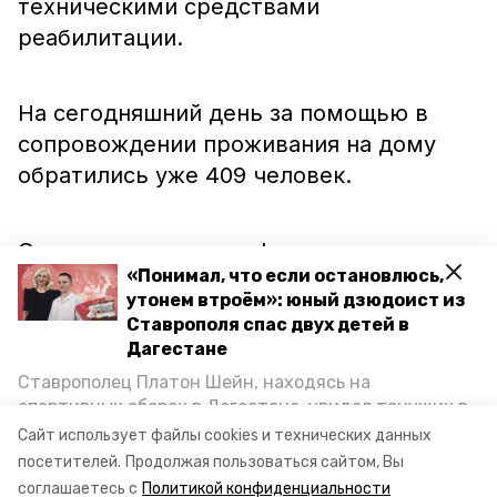
техническими средствами
реабилитации.
На сегодняшний день за помощью в
сопровождении проживания на дому
обратились уже 409 человек.
Отметим, что новые формы
«Понимал, что если остановлюсь,
социального обслуживания внедряются
утонем втроём»: юный дзюдоист из
в рамках регпроекта «Старшее
Ставрополя спас двух детей в
поколение» нацпроекта «Демография».
Дагестане
Благодаря его реализации до конца 2021
Ставрополец Платон Шейн, находясь на
года на территории края также будут
спортивных сборах в Дегестане, увидел тонущих в
Каспийском море детей и бросился на помощь. По
открыты 28 гериатрических кабинетов.
Сайт использует файлы cookies и технических данных
возвращении домой, отважного мальчика
посетителей.
Продолжая пользоваться сайтом, Вы
Об этом ранее
рассказал
губернатор
пригласили в министерство образования края и
соглашаетесь с
Политикой конфиденциальности