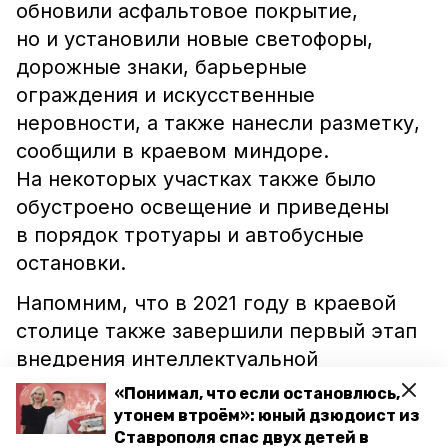
обновили асфальтовое покрытие,
но и установили новые светофоры,
дорожные знаки, барьерные
ограждения и искусственные
неровности, а также нанесли разметку,
сообщили в краевом миндоре.
На некоторых участках также было
обустроено освещение и приведены
в порядок тротуары и автобусные
остановки.
Напомним, что в 2021 году в краевой
столице также завершили первый этап
внедрения интеллектуальной
транспортной системы
«Понимал, что если остановлюсь,
и
модернизировали
16 светофоров. Все
утонем втроём»: юный дзюдоист из
Ставрополя спас двух детей в
работы проводились в рамках