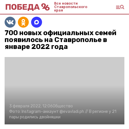
Все новости
Ставропольского
края
700 новых официальных семей
появилось на Ставрополье в
январе 2022 года
3 февраля 2022, 12:06
Общество
Фото:
Instagram-аккаунт @evavladi.ph //
В регионе у 21
пары родились двойняшки