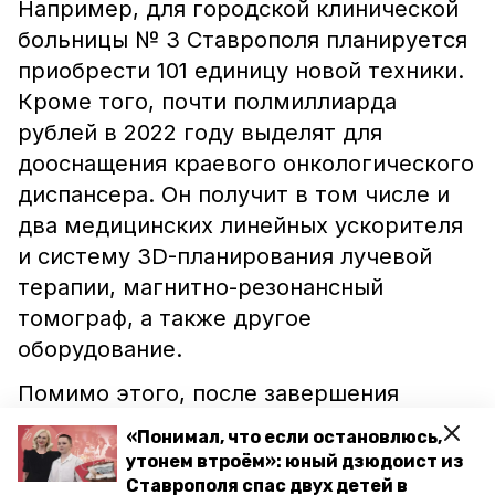
Например, для городской клинической
больницы № 3 Ставрополя планируется
приобрести 101 единицу новой техники.
Кроме того, почти полмиллиарда
рублей в 2022 году выделят для
дооснащения краевого онкологического
диспансера. Он получит в том числе и
два медицинских линейных ускорителя
и систему 3D-планирования лучевой
терапии, магнитно-резонансный
томограф, а также другое
оборудование.
Помимо этого, после завершения
поставок техники, откроется и
«Понимал, что если остановлюсь,
четвёртый в крае центр амбулаторной
утонем втроём»: юный дзюдоист из
онкологической помощи. Он находится
Ставрополя спас двух детей в