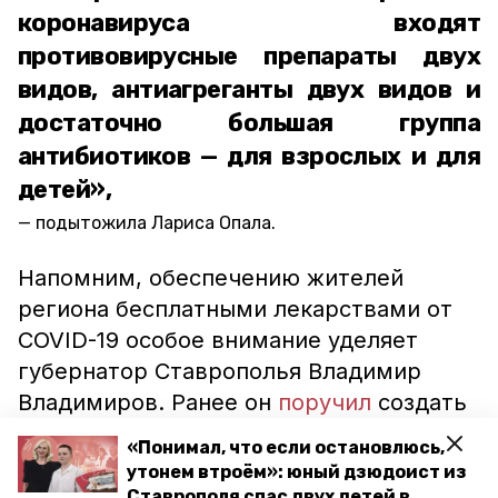
коронавируса входят
противовирусные препараты двух
видов, антиагреганты двух видов и
достаточно большая группа
антибиотиков — для взрослых и для
детей»,
подытожила Лариса Опала.
Напомним, обеспечению жителей
региона бесплатными лекарствами от
COVID-19 особое внимание уделяет
губернатор Ставрополья Владимир
Владимиров. Ранее он
поручил
создать
в крае достаточный запас льготных
«Понимал, что если остановлюсь,
препаратов от коронавируса.
утонем втроём»: юный дзюдоист из
Ставрополя спас двух детей в