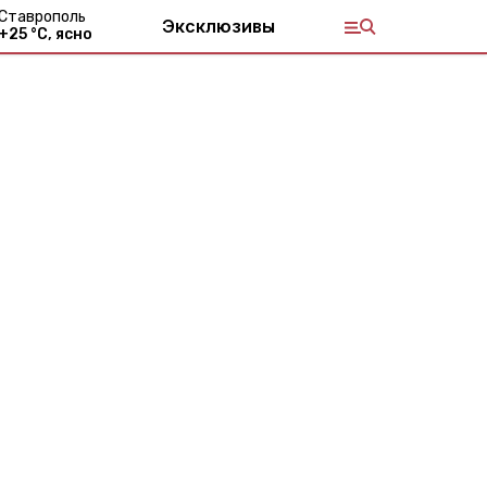
Ставрополь
Эксклюзивы
+
25
°С,
ясно