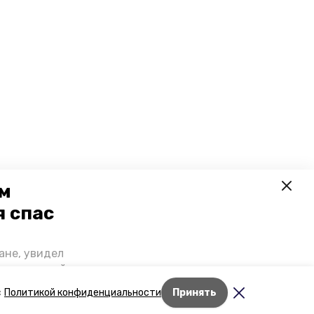
ем
я спас
ане, увидел
щении домой,
 наградили.
Лента новостей
с
Политикой конфиденциальности
Принять