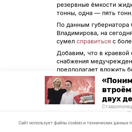
резервные ёмкости жидк
тонны, одна — пять тонн
По данным губернатора 
Владимирова, на сегодн
сумел
справиться
с боле
Добавим, что в краевой
снабжения медучреждени
предполагает вложить б
«Поним
ставропольский край
новый
втроём
двух д
ковидный госпиталь
Ставрополец
тонущих в К
Авторы:
Кристина Кузёма
отважного м
Сайт использует файлы cookies и технических данных 
Корреспонде