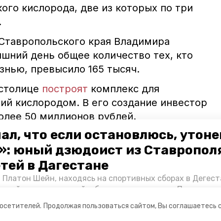
ого кислорода, две из которых по три
.
Ставропольского края Владимира
яшний день общее количество тех, кто
знью, превысило 165 тысяч.
 столице
построят
комплекс для
й кислородом. В его создание инвестор
олее 50 миллионов рублей.
ал, что если остановлюсь, утон
 концентратор
кислород
»: юный дзюдоист из Ставропол
етей в Дагестане
 Платон Шейн, находясь на спортивных сборах в Дегест
аспийском море детей и бросился на помощь. По возвра
альчика пригласили в министерство образования края и
посетителей.
Продолжая пользоваться сайтом, Вы соглашаетесь 
нт «Победы26» пообщался с юным героем.