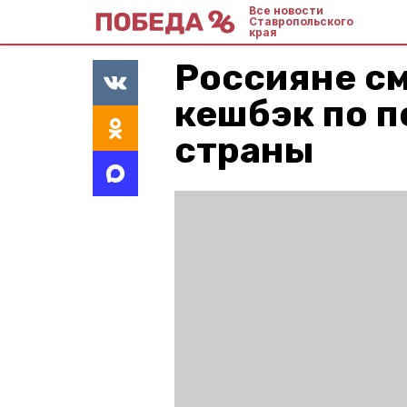
Все новости
Ставропольского
края
Россияне см
кешбэк по п
страны