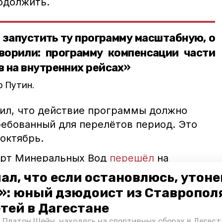
одолжить.
запустить ту программу масштабную, о
ворили: программу компенсации части
 на внутренних рейсах»
 Путин.
вил, что действие программы должно
ребованный для перелётов период. Это
октябрь.
орт Минеральных Вод
перешёл
на
ние работы.
ал, что если остановлюсь, утон
»: юный дзюдоист из Ставропол
виабилеты
кешбэк
етей в Дагестане
ых событий дня
 Платон Шейн, находясь на спортивных сборах в Дегест