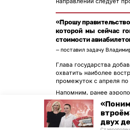
направлении следует пр
«Прошу правительство 
которой мы сейчас го
стоимости авиабилетов
поставил задачу Владимир
Глава государства доба
охватить наиболее вост
промежуток с апреля по 
Напомним, ранее аэроп
весенне-летнее расписа
«Поним
втроём
президент рф
цена
а
двух д
Сюжеты:
Zеркало — отражение главн
Ставрополец