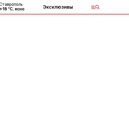
Ставрополь
Эксклюзивы
+
18
°С,
ясно