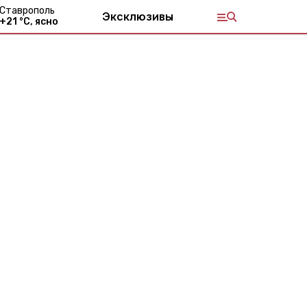
Ставрополь
Эксклюзивы
+
21
°С,
ясно