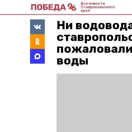
Все новости
Ставропольского
края
Ни водовода
ставрополь
пожаловали
воды