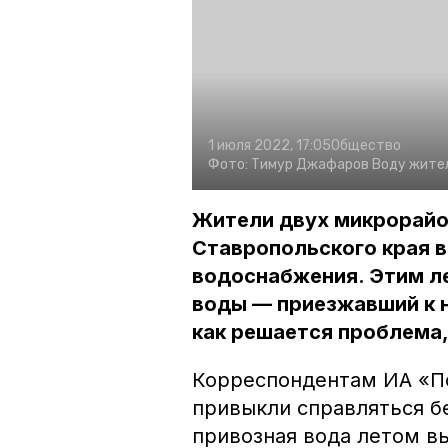
1 июля 2022, 17:05
Общество
Фото:
Тимур Джафаров
Воду жител
Жители двух микрорайо
Ставропольского края в
водоснабжения. Этим ле
воды — приезжавший к н
как решается проблема,
Корреспондентам ИА «По
привыкли справляться б
привозная вода летом вы