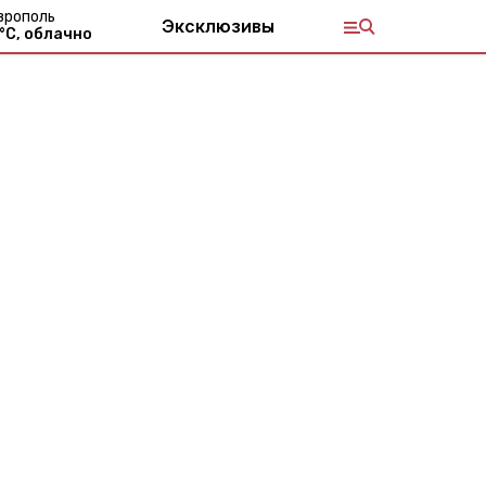
врополь
Эксклюзивы
°С,
облачно