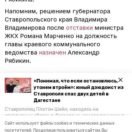
Напомним, решением губернатора
Ставропольского края Владимира
Владимирова после
отставки
министра
ЖКХ Романа Марченко на должность
главы краевого коммунального
ведомства
назначен
Александр
Рябикин.
александр рябикин
александр бабыкин
«Понимал, что если остановлюсь,
утонем втроём»: юный дзюдоист из
петровский округ
роман марченко
Ставрополя спас двух детей в
Дагестане
министр жкх ставропольского края
Ставрополец Платон Шейн, находясь на
спортивных сборах в Дегестане, увидел тонущих в
глава петровского округа
новое назначение
Каспийском море детей и бросился на помощь. По
Сайт использует файлы cookies и технических данных
возвращении домой, отважного мальчика
губернатор владимир владимиров
посетителей.
Продолжая пользоваться сайтом, Вы