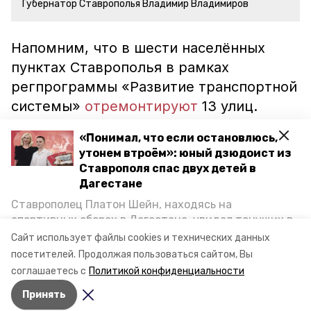
Губернатор Ставрополья Владимир Владимиров
Напомним, что в шести населённых
пунктах Ставрополья в рамках
регпрограммы «Развитие транспортной
системы»
отремонтируют
13 улиц.
Финансирование на эти цели уже
«Понимал, что если остановлюсь,
выделено. Работы должны завершить
утонем втроём»: юный дзюдоист из
до конца года. Ремонт краевых дорог
Ставрополя спас двух детей в
курирует миндор региона.
Дагестане
Ставрополец Платон Шейн, находясь на
спортивных сборах в Дегестане, увидел тонущих в
ставропольский край
Каспийском море детей и бросился на помощь. По
Сайт использует файлы cookies и технических данных
возвращении домой, отважного мальчика
губернатор владимир владимиров
посетителей.
Продолжая пользоваться сайтом, Вы
пригласили в министерство образования края и
соглашаетесь с
Политикой конфиденциальности
наградили. Корреспондент «Победы26» пообщался
ремонт дорог
ямочный ремонт
Принять
с юным героем.