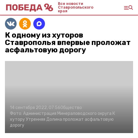
Все новости
Ставропольского
края
К одному из хуторов
Ставрополья впервые проложат
асфальтовую дорогу
14 сентября 2022, 07:56
Общество
Фото:
Администрация Минераловодского округа
К
хутору Утренняя Долина проложат асфальтовую
дорогу