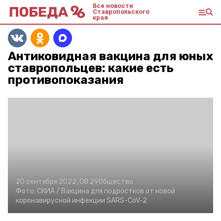
Все новости
Ставропольского
края
Антиковидная вакцина для юных
ставропольцев: какие есть
противопоказания
20 сентября 2022, 08:29
Общество
Фото:
СКИА /
Вакцина для подростков от новой
коронавирусной инфекции SARS-CoV-2