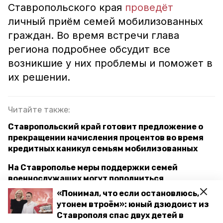
Ставропольского края
проведёт
личный приём семей мобилизованных
граждан. Во время встречи глава
региона подробнее обсудит все
возникшие у них проблемы и поможет в
их решении.
Читайте также:
Ставропольский край готовит предложение о
прекращении начисления процентов во время
кредитных каникул семьям мобилизованных
На Ставрополье меры поддержки семей
военнослужащих могут пополниться
бесплатными проездными
«Понимал, что если остановлюсь,
утонем втроём»: юный дзюдоист из
Новогоднюю мечту юного ставропольца
Ставрополя спас двух детей в
пообещал исполнить губернатор Владимиров