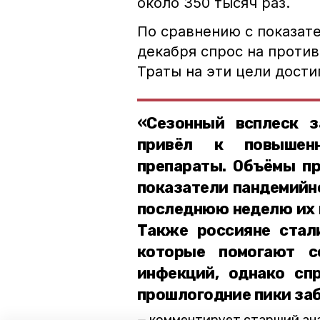
около 350 тысяч раз.
По сравнению с показат
декабря спрос на проти
Траты на эти цели дости
«Сезонный всплеск з
привёл к повышенн
препараты. Объёмы п
показатели пандемийно
последнюю неделю их 
Также россияне стали
которые помогают с
инфекций, однако сп
прошлогодние пики за