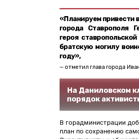
«Планируем привести в
города Ставрополя Г
героя ставропольской
братскую могилу воино
году»,
отметил глава города Иван
На Даниловском к
порядок активис
В горадминистрации доба
план по сохранению само