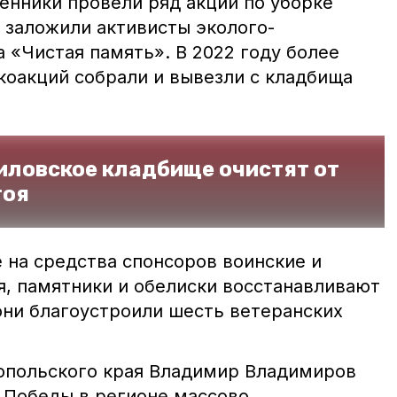
енники провели ряд акций по уборке
 заложили активисты эколого-
 «Чистая память». В 2022 году более
коакций собрали и вывезли с кладбища
иловское кладбище очистят от
тоя
 на средства спонсоров воинские и
я, памятники и обелиски восстанавливают
они благоустроили шесть ветеранских
опольского края Владимир Владимиров
ю Победы в регионе массово