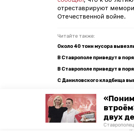
отреставрируют мемори
Отечественной войне.
Читайте также:
Около 40 тонн мусора вывезл
В Ставрополе приведут в пор
В Ставрополе приведут в пор
С Даниловского кладбища вы
Исчезнувшие кладбища в Ста
«Поним
градостроительства
втроём
двух д
даниловское кладбище
адм
Ставрополец
тонущих в К
реставрация памятников
ст