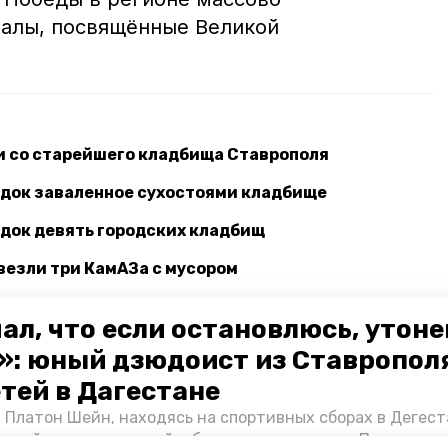
алы, посвящённые Великой
и со старейшего кладбища Ставрополя
ядок заваленное сухостоями кладбище
ядок девять городских кладбищ
везли три КамАЗа с мусором
врополе: что скрывает история
ал, что если остановлюсь, утон
»: юный дзюдоист из Ставропол
етей в Дагестане
инистрация города ставрополя
добровольцы
 Платон Шейн, находясь на спортивных сборах в Дегест
аспийском море детей и бросился на помощь. По возвра
аврополь