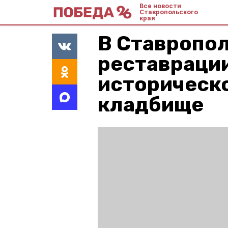
Все новости
Ставропольского
края
В Ставропол
реставрации
историческ
кладбище