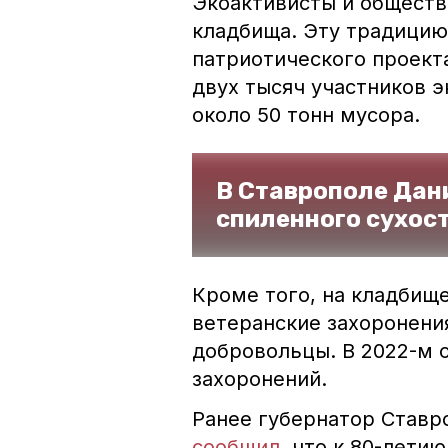
Экоактивисты и обществ
кладбища. Эту традицию
патриотического проекта
двух тысяч участников э
около 50 тонн мусора.
В Ставрополе Дан
спиленного сухос
Кроме того, на кладбище
ветеранские захоронени
добровольцы. В 2022-м 
захоронений.
Ранее губернатор Ставр
сообщил
, что к 80-лети