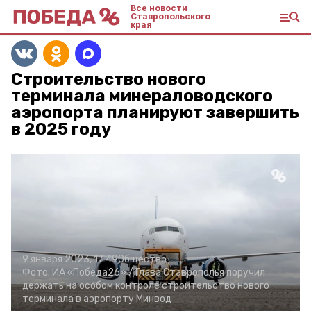
Все новости
Ставропольского
края
Строительство нового
терминала минераловодского
аэропорта планируют завершить
в 2025 году
9 января 2023, 17:49
Общество
Фото:
ИА «Победа26» /
Глава Ставрополья поручил
держать на особом контроле строительство нового
терминала в аэропорту Минвод