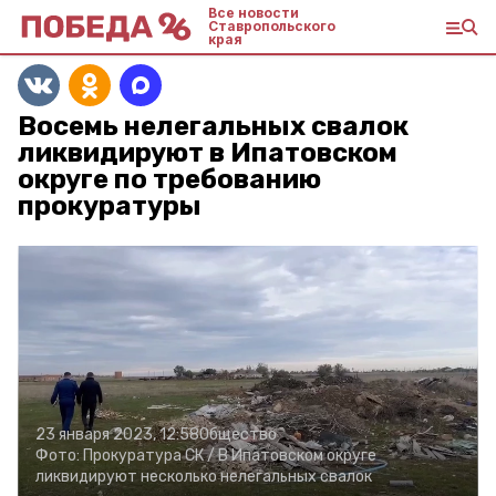
Все новости
Ставропольского
края
Восемь нелегальных свалок
ликвидируют в Ипатовском
округе по требованию
прокуратуры
23 января 2023, 12:58
Общество
Фото:
Прокуратура СК /
В Ипатовском округе
ликвидируют несколько нелегальных свалок