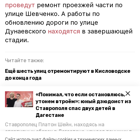
проведут
ремонт проезжей части по
улице Шевченко. А работы по
обновлению дороги по улице
Дунаевского
находятся
в завершающей
стадии.
Читайте также:
Ещё шесть улиц отремонтируют в Кисловодске
до конца года
Более 16 км дорог Кировского округа
«Понимал, что если остановлюсь,
отремонтируют в 2023 году
утонем втроём»: юный дзюдоист из
Ставрополя спас двух детей в
Дагестане
нацпроект безопасные качественные дороги
Ставрополец Платон Шейн, находясь на
спортивных сборах в Дегестане, увидел тонущих в
нацпроект бкд
нацпроект
Каспийском море детей и бросился на помощь. По
Сайт использует файлы cookies и технических данных