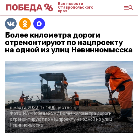
Все новости
Ставропольского
края
Более километра дороги
отремонтируют по нацпроекту
на одной из улиц Невинномысска
6 марта 2023, 17:18
Общество
Фото:
ИА «Победа26» /
Более километра дороги
отремонтируют по нацпроекту на одной из улиц
Невинномысска