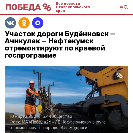
Все новости
Ставропольского
края
Участок дороги Будённовск —
Ачикулак — Нефтекумск
отремонтируют по краевой
госпрограмме
10 марта 2023, 15:44
Общество
Фото:
ИА «Победа26» /
В Нефтекумском округе
отремонтируют порядка 3,5 км дороги