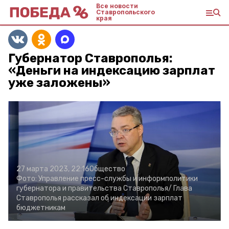
Все новости
Ставропольского
края
Губернатор Ставрополья:
«Деньги на индексацию зарплат
уже заложены»
27 марта 2023, 22:16
Общество
Фото:
Управление пресс-службы и информполитики
губернатора и правительства Ставрополья/
Глава
Ставрополья рассказал об индексации зарплат
бюджетникам