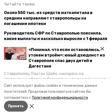
Читайте также:
Около 550 тыс. из средств маткапитала в
среднем направляют ставропольцы на
погашение ипотеки
Руководитель СФР по Ставрополью пояснила,
какие выплаты и насколько выросли с 1 февраля
«Понимал, что если остановлюсь,
утонем втроём»: юный дзюдоист из
ставропольский край
Ставрополя спас двух детей в
Дагестане
губернатор владимир владимиров
Ставрополец Платон Шейн, находясь на
индексация зарплат
спортивных сборах в Дегестане, увидел тонущих в
Каспийском море детей и бросился на помощь. По
Сайт использует файлы cookies и технических данных
прямая линия губернатора ск
возвращении домой, отважного мальчика
посетителей.
Продолжая пользоваться сайтом, Вы
пригласили в министерство образования края и
соглашаетесь с
Политикой конфиденциальности
наградили. Корреспондент «Победы26» пообщался
Авторы:
Юлия Яковенко
Принять
с юным героем.