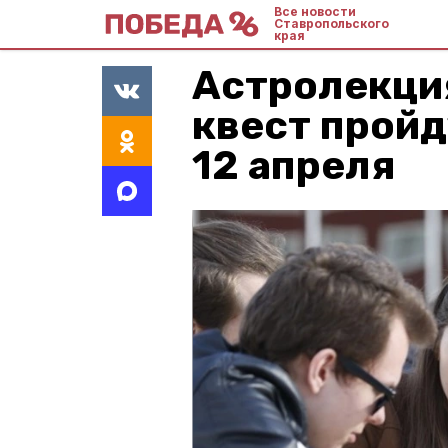
Все новости
Ставропольского
края
Астролекци
квест пройд
12 апреля