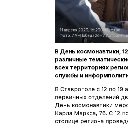
11 апреля 2023, 16:23
Общество
Фото:
ИА «Победа26» /
Астролекци
В День космонавтики, 1
различные тематически
всех территориях регио
службы и информполити
В Ставрополе с 12 по 19
первичных отделений д
День космонавтики мероп
Карла Маркса, 76. С 12 п
столице региона провед