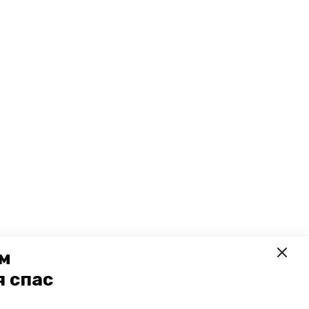
ем
я спас