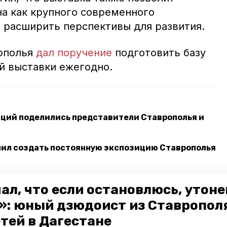
на как крупного современного
и расширить перспективы для развития.
рополья
дал поручение
подготовить базу
й выставки ежегодно.
ций поделились представители Ставрополья и
чил создать постоянную экспозицию Ставрополья
оизводящие товары для людей с ОВЗ, могут
ал, что если остановлюсь, утон
брендов
»: юный дзюдоист из Ставропол
етей в Дагестане
натор владимир владимиров