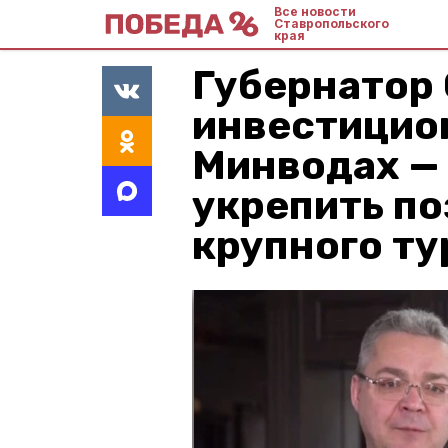
Все новости
Ставропольского
края
Губернатор 
инвестицио
Минводах —
укрепить по
крупного ту