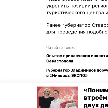
укрепить позиции регио
туристического центра 
Ранее губернатор Став
для проведения подобно
Читайте также:
Опытом привлечения инвести
Севастополя
Губернатор Владимиров пору
в «Минводы ЭКСПО»
Ставропольские компании, пр
«Поним
принять участие в конкурсе 
втроём
двух д
ставропольский край
губер