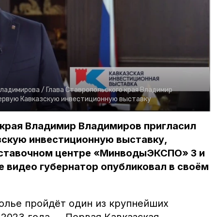
Владимирова /
Глава Ставропольского края Владимир
Первую Кавказскую инвестиционную выставку
 края Владимир Владимиров пригласил
зскую инвестиционную выставку,
ыставочном центре «МинводыЭКСПО» 3 и
е видео губернатор опубликовал в своём
полье пройдёт один из крупнейших