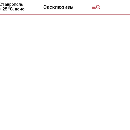
Ставрополь
Эксклюзивы
+
25
°С,
ясно