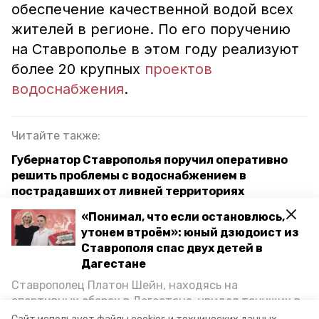
обеспечение качественной водой всех
жителей в регионе. По его поручению
на Ставрополье в этом году реализуют
более 20 крупных
проектов
водоснабжения
.
Читайте также:
Губернатор Ставрополья поручил оперативно
решить проблемы с водоснабжением в
пострадавших от ливней территориях
«Понимал, что если остановлюсь,
Второй этап капремонта Шпаковского
утонем втроём»: юный дзюдоист из
группового водопровода стартовал на
Ставрополя спас двух детей в
Ставрополье
Дагестане
Ставрополец Платон Шейн, находясь на
ставропольский край
спортивных сборах в Дегестане, увидел тонущих в
Каспийском море детей и бросился на помощь. По