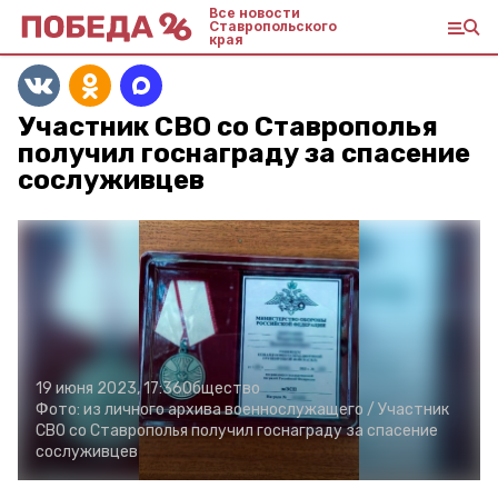
Все новости
Ставропольского
края
Участник СВО со Ставрополья
получил госнаграду за спасение
сослуживцев
19 июня 2023, 17:36
Общество
Фото:
из личного архива военнослужащего /
Участник
СВО со Ставрополья получил госнаграду за спасение
сослуживцев