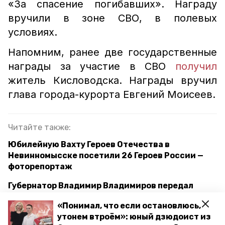
«За спасение погибавших». Награду
вручили в зоне СВО, в полевых
условиях.
Напомним, ранее две государственные
награды за участие в СВО
получил
житель Кисловодска. Награды вручил
глава города-курорта Евгений Моисеев.
Читайте также:
Юбилейную Вахту Героев Отечества в
Невинномысске посетили 26 Героев России —
фоторепортаж
Губернатор Владимир Владимиров передал
привет от бойца из Будённовского округа
«Понимал, что если остановлюсь,
утонем втроём»: юный дзюдоист из