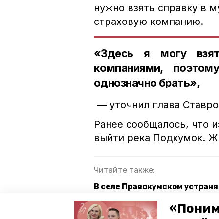
нужно взять справку в м
страховую компанию.
«Здесь я могу взя
компаниями, поэтом
однозначно брать»,
— уточнил глава Ставро
Ранее сообщалось, что и
выйти река Подкумок. Ж
Читайте также:
В селе Правокумском устраня
Дожди привели к подтоплени
«Поним