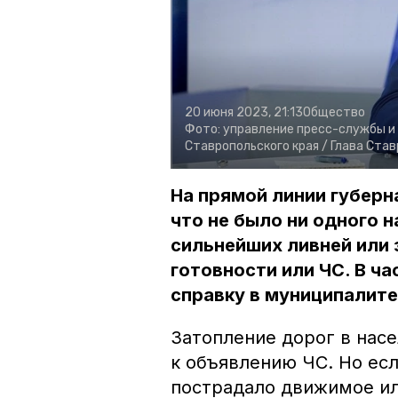
20 июня 2023, 21:13
Общество
Фото:
управление пресс-службы и
Ставропольского края /
Глава Ста
На прямой линии губер
что не было ни одного н
сильнейших ливней или 
готовности или ЧС. В ч
справку в муниципалите
Затопление дорог в насе
к объявлению ЧС. Но есл
пострадало движимое и