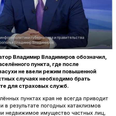
 информполитики губернатора и правительства
врополья Владимир Владимиров
натор Владимир Владимиров обозначил,
аселённого пункта, где после
засухи не ввели режим повышенной
астных случаях необходимо брать
те для страховых служб.
лённых пунктах края не всегда приводит
и в результате погодных катаклизмов
ли недвижимое имущество частных лиц,