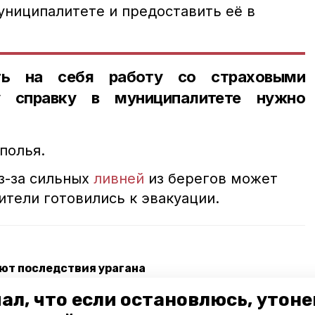
униципалитете и предоставить её в
ть на себя работу со страховыми
у справку в муниципалитете нужно
полья.
з-за сильных
ливней
из берегов может
ители готовились к эвакуации.
ют последствия урагана
ю дорог на Кавминводах
ал, что если остановлюсь, утон