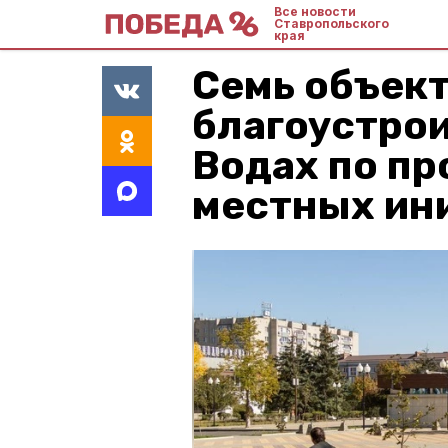
Все новости
Ставропольского
края
Семь объек
благоустро
Водах по п
местных ин