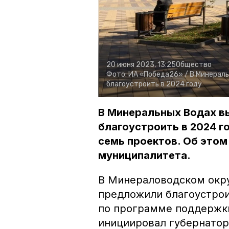
20 июня 2023, 13:25
Общество
Фото:
ИА «Победа26» /
В Минераль
благоустроить в 2024 году
В Минеральных Водах в
благоустроить в 2024 г
семь проектов. Об этом
муниципалитета.
В Минераловодском окру
предложили благоустрои
по программе поддержк
инициировал губернатор