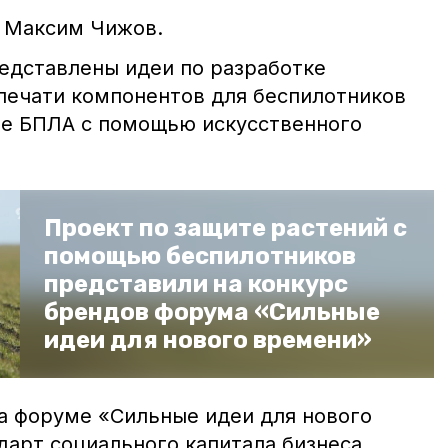
а Максим Чижов.
редставлены идеи по разработке
 печати компонентов для беспилотников
те БПЛА с помощью искусственного
Проект по защите растений с
помощью беспилотников
представили на конкурс
брендов форума «Сильные
идеи для нового времени»
на форуме «Сильные идеи для нового
дарт социального капитала бизнеса.