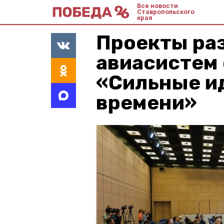
Все новости
Ставропольского
края
Проекты ра
авиасистем
«Сильные ид
времени»