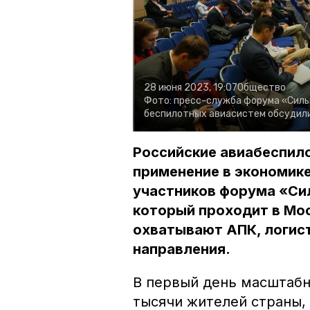
28 июня 2023, 19:07
Общество
Фото:
пресс-служба форума «Сильн
беспилотных авиасистем обсудили
Российские авиабеспил
применение в экономик
участников форума «Сил
который проходит в Мо
охватывают АПК, логист
направления.
В первый день масштабн
тысячи жителей страны,