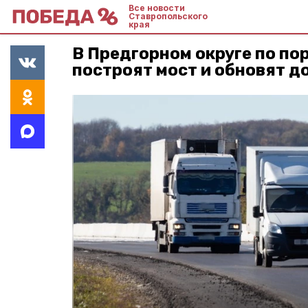
Все новости
Ставропольского
края
В Предгорном округе по по
построят мост и обновят д