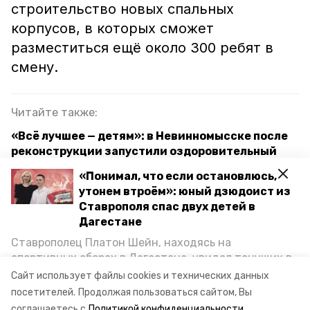
строительство новых спальных
корпусов, в которых сможет
разместиться ещё около 300 ребят в
смену.
Читайте также:
«Всё лучшее — детям»: в Невинномысске после
реконструкции запустили оздоровительный
лагерь
«Понимал, что если остановлюсь,
утонем втроём»: юный дзюдоист из
На Ставрополье построят и отремонтируют ещё
Ставрополя спас двух детей в
больше соцобъектов — губернатор Владимиров
Дагестане
Ставрополец Платон Шейн, находясь на
ставропольский край
спортивных сборах в Дегестане, увидел тонущих в
Каспийском море детей и бросился на помощь. По
Сайт использует файлы cookies и технических данных
детский лагерь "гренада"
возвращении домой, отважного мальчика
посетителей.
Продолжая пользоваться сайтом, Вы
пригласили в министерство образования края и
соглашаетесь с
Политикой конфиденциальности