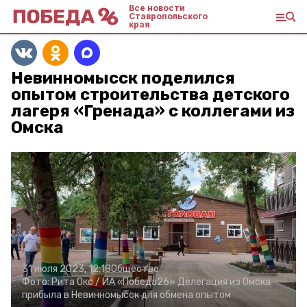
Все новости
Ставропольского
края
Невинномысск поделился
опытом строительства детского
лагеря «Гренада» с коллегами из
Омска
31 июля 2023, 12:18
Общество
Фото:
Рита Окс /
ИА «Победа26»
Делегация из Омска
прибыла в Невинномысск для обмена опытом